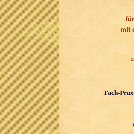
fü
mit 
Q
Fach-Praxi