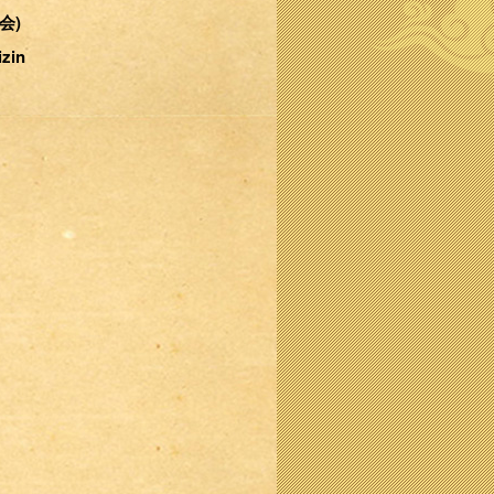
合会)
izin