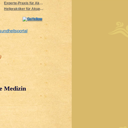
Experte-Praxis für Akupunktur und Traditionelle Chinesische Medizin - Jinfeng Chen
Heilpraktiker für Akupunktur München
)
he Medizin