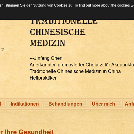
, stimmen Sie der Nutzung von Cookies zu. To find out more about the cookies w
---Jinfeng Chen
Anerkannter, promovierter Chefarzt für Akupunktu
Traditionelle Chinesische Medizin in China
Heilpraktiker
M
Indikationen
Behandlungen
Über mich
Anf
r Ihre Gesundheit