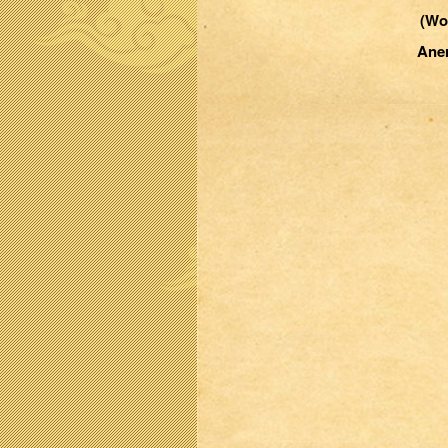
(Wo
Aner