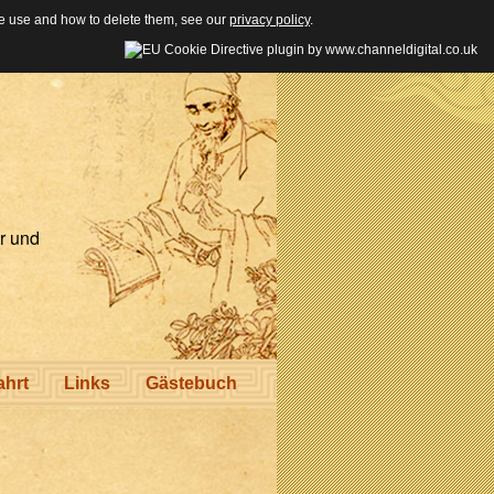
e use and how to delete them, see our
privacy policy
.
r und
ahrt
Links
Gästebuch