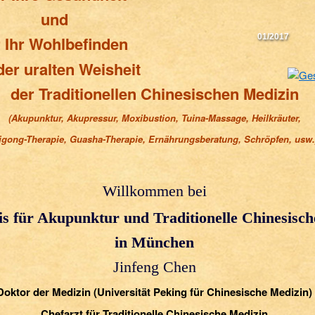
und
01/2017
r Ihr Wohlbefinden
der uralten Weisheit
der Traditionellen Chinesischen Medizin
(Akupunktur, Akupressur, Moxibustion, Tuina-Massage, Heilkräuter,
igong-Therapie, Guasha-Therapie, Ernährungsberatung, Schröpfen, usw.
Willkommen bei
s für Akupunktur und Traditionelle Chinesisc
in München
Jinfeng Chen
Doktor der Medizin (Universität Peking für Chinesische Medizin)
Chefarzt für Traditionelle Chinesische Medizin